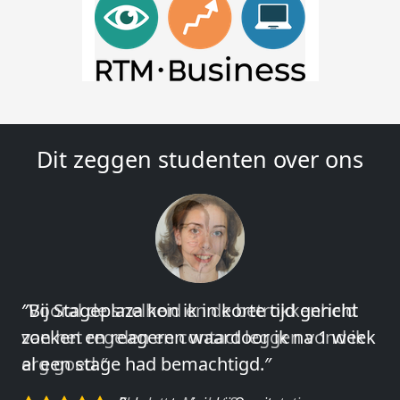
Dit zeggen studenten over ons
″Vooral de snelheid en de betrokkenheid
van het regelen en contact leggen vond ik
erg goed.″