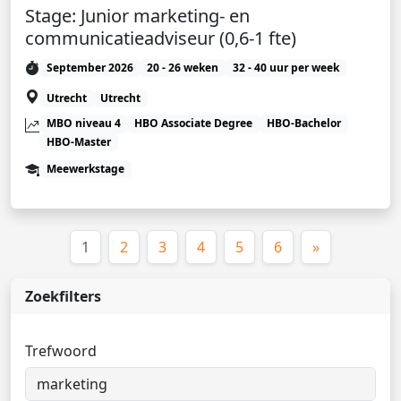
Stage: Junior marketing- en
communicatieadviseur (0,6-1 fte)
September 2026
20 - 26 weken
32 - 40 uur per week
Utrecht
Utrecht
MBO niveau 4
HBO Associate Degree
HBO-Bachelor
HBO-Master
Meewerkstage
(huidige)
1
2
3
4
5
6
»
Zoekfilters
Trefwoord