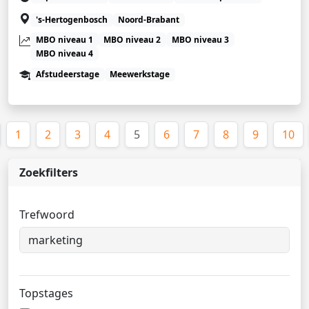
's-Hertogenbosch
Noord-Brabant
MBO niveau 1
MBO niveau 2
MBO niveau 3
MBO niveau 4
Afstudeerstage
Meewerkstage
(huidige)
1
2
3
4
5
6
7
8
9
10
Zoekfilters
Trefwoord
Topstages