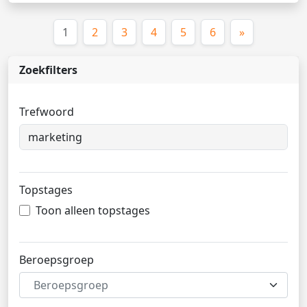
(huidige)
1
2
3
4
5
6
»
Zoekfilters
Trefwoord
Topstages
Toon alleen topstages
Beroepsgroep
Beroepsgroep