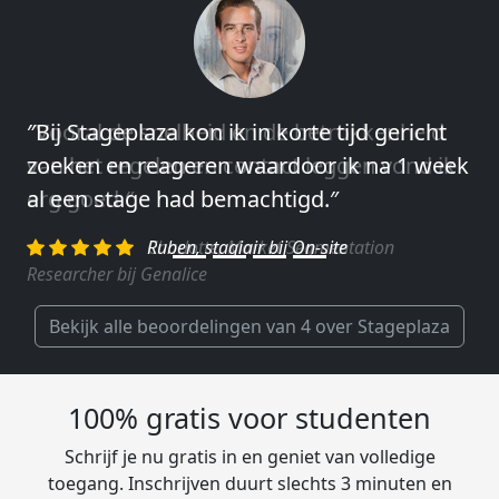
″Vooral de snelheid en de betrokkenheid
van het regelen en contact leggen vond ik
erg goed.″
Charlotte, Market Segmentation
Researcher bij Genalice
Bekijk alle beoordelingen van 4 over Stageplaza
100% gratis voor studenten
Schrijf je nu gratis in en geniet van volledige
toegang. Inschrijven duurt slechts 3 minuten en