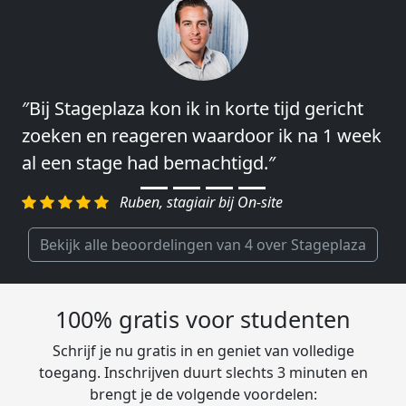
″Bij Stageplaza kon ik in korte tijd gericht
″Vooral de snelheid en de betrokkenheid
zoeken en reageren waardoor ik na 1 week
van het regelen en contact leggen vond ik
al een stage had bemachtigd.″
erg goed.″
Ruben, stagiair bij On-site
Charlotte, Market Segmentation
Researcher bij Genalice
Bekijk alle beoordelingen van 4 over Stageplaza
100% gratis voor studenten
Schrijf je nu gratis in en geniet van volledige
toegang. Inschrijven duurt slechts 3 minuten en