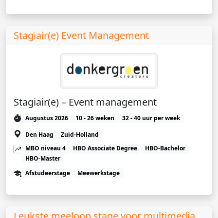
Stagiair(e) Event Management
Stagiair(e) – Event management
Augustus 2026
10 - 26 weken
32 - 40 uur per week
Den Haag
Zuid-Holland
MBO niveau 4
HBO Associate Degree
HBO-Bachelor
HBO-Master
Afstudeerstage
Meewerkstage
Leukste meeloop stage voor multimedia,