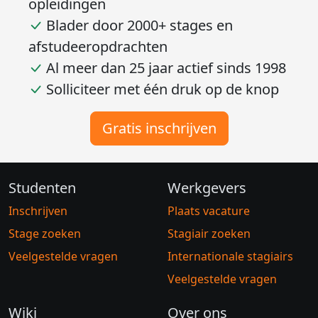
opleidingen
Blader door 2000+ stages en
afstudeeropdrachten
Al meer dan 25 jaar actief sinds 1998
Solliciteer met één druk op de knop
Gratis inschrijven
Studenten
Werkgevers
Inschrijven
Plaats vacature
Stage zoeken
Stagiair zoeken
Veelgestelde vragen
Internationale stagiairs
Veelgestelde vragen
Wiki
Over ons