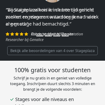
″Vooral de snelheid en de betrokkenheid
van het regelen en contact leggen vond ik
erg goed.″
Charlotte, Market Segmentation
Researcher bij Genalice
Bekijk alle beoordelingen van 4 over Stageplaza
100% gratis voor studenten
Schrijf je nu gratis in en geniet van volledige
toegang. Inschrijven duurt slechts 3 minuten en
brengt je de volgende voordelen:
Stages voor alle niveaus en