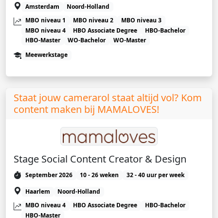
Amsterdam
Noord-Holland
MBO niveau 1
MBO niveau 2
MBO niveau 3
MBO niveau 4
HBO Associate Degree
HBO-Bachelor
HBO-Master
WO-Bachelor
WO-Master
Meewerkstage
Staat jouw camerarol staat altijd vol? Kom
content maken bij MAMALOVES!
Stage Social Content Creator & Design
September 2026
10 - 26 weken
32 - 40 uur per week
Haarlem
Noord-Holland
MBO niveau 4
HBO Associate Degree
HBO-Bachelor
HBO-Master