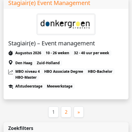
Stagiair(e) Event Management
Stagiair(e) – Event management
Augustus 2026
10 - 26 weken
32 - 40 uur per week
Den Haag
Zuid-Holland
MBO niveau 4
HBO Associate Degree
HBO-Bachelor
HBO-Master
Afstudeerstage
Meewerkstage
(huidige)
1
2
»
Zoekfilters