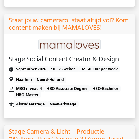
Staat jouw camerarol staat altijd vol? Kom
content maken bij MAMALOVES!
Stage Social Content Creator & Design
September 2026
10 - 26 weken
32 - 40 uur per week
Haarlem
Noord-Holland
MBO niveau 4
HBO Associate Degree
HBO-Bachelor
HBO-Master
Afstudeerstage
Meewerkstage
Stage Camera & Licht – Productie
"Welkom Thuis" Seizoen 3 (Zomerstage)