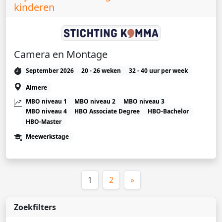
kinderen
Camera en Montage
September 2026
20 - 26 weken
32 - 40 uur per week
Almere
MBO niveau 1
MBO niveau 2
MBO niveau 3
MBO niveau 4
HBO Associate Degree
HBO-Bachelor
HBO-Master
Meewerkstage
(huidige)
1
2
»
Zoekfilters