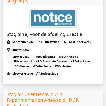
stagiair(e)
Stagiair(e) voor de afdeling Creatie
September 2026
13 - 104 weken
32 - 40 uur per week
Amsterdam
MBO niveau 1
MBO niveau 2
MBO niveau 3
MBO niveau 4
HBO Associate Degree
HBO-Bachelor
HBO-Master
WO-Bachelor
WO-Master
Meewerkstage
Afstudeerstage
Stagiair User Behaviour &
Experimentation Analyse bij DGN
Publishers