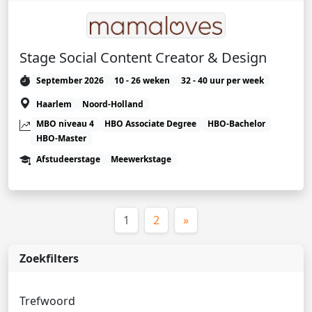
Stage Social Content Creator & Design
September 2026
10 - 26 weken
32 - 40 uur per week
Haarlem
Noord-Holland
MBO niveau 4
HBO Associate Degree
HBO-Bachelor
HBO-Master
Afstudeerstage
Meewerkstage
(huidige)
1
2
»
Zoekfilters
Trefwoord