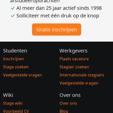
afstudeeropdrachten
Al meer dan 25 jaar actief sinds 1998
Solliciteer met één druk op de knop
Gratis inschrijven
Studenten
Werkgevers
Inschrijven
Plaats vacature
Stage zoeken
Stagiair zoeken
Veelgestelde vragen
Internationale stagiairs
Veelgestelde vragen
Wiki
Over ons
Stage wiki
Over ons
Voorbeeld CV
Blog