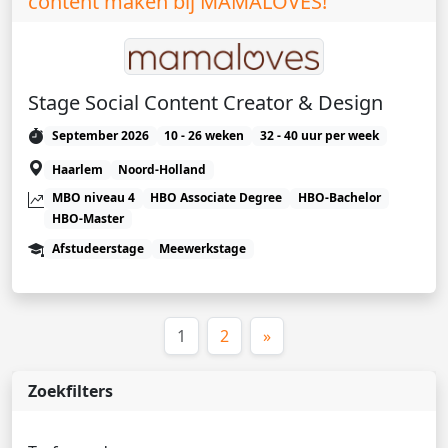
content maken bij MAMALOVES!
Stage Social Content Creator & Design
September 2026
10 - 26 weken
32 - 40 uur per week
Haarlem
Noord-Holland
MBO niveau 4
HBO Associate Degree
HBO-Bachelor
HBO-Master
Afstudeerstage
Meewerkstage
(huidige)
1
2
»
Zoekfilters