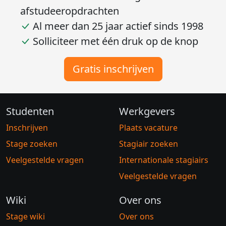
afstudeeropdrachten
Al meer dan 25 jaar actief sinds 1998
Solliciteer met één druk op de knop
Gratis inschrijven
Studenten
Werkgevers
Inschrijven
Plaats vacature
Stage zoeken
Stagiair zoeken
Veelgestelde vragen
Internationale stagiairs
Veelgestelde vragen
Wiki
Over ons
Stage wiki
Over ons