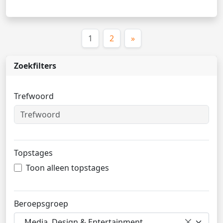
(huidige)
1
2
»
Zoekfilters
Trefwoord
Topstages
Toon alleen topstages
Beroepsgroep
Media, Design & Entertainment