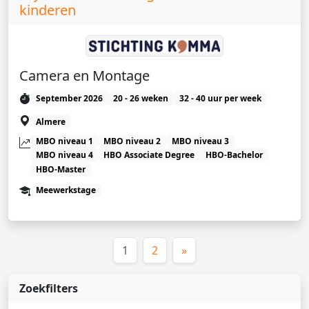
kinderen
Camera en Montage
September 2026
20 - 26 weken
32 - 40 uur per week
Almere
MBO niveau 1
MBO niveau 2
MBO niveau 3
MBO niveau 4
HBO Associate Degree
HBO-Bachelor
HBO-Master
Meewerkstage
(huidige)
1
2
»
Zoekfilters