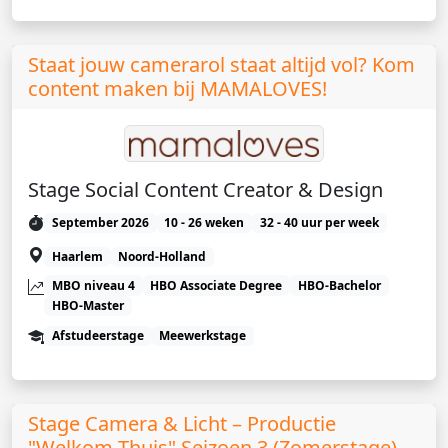
Staat jouw camerarol staat altijd vol? Kom
content maken bij MAMALOVES!
Stage Social Content Creator & Design
September 2026
10 - 26 weken
32 - 40 uur per week
Haarlem
Noord-Holland
MBO niveau 4
HBO Associate Degree
HBO-Bachelor
HBO-Master
Afstudeerstage
Meewerkstage
Stage Camera & Licht – Productie
"Welkom Thuis" Seizoen 3 (Zomerstage)