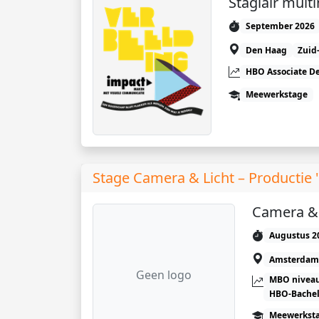
Stagiair mult
September 2026
Den Haag
Zuid
HBO Associate D
Meewerkstage
Stage Camera & Licht – Productie
Camera & 
Augustus 2
Amsterdam
Geen logo
MBO niveau
HBO-Bachel
Meewerkst