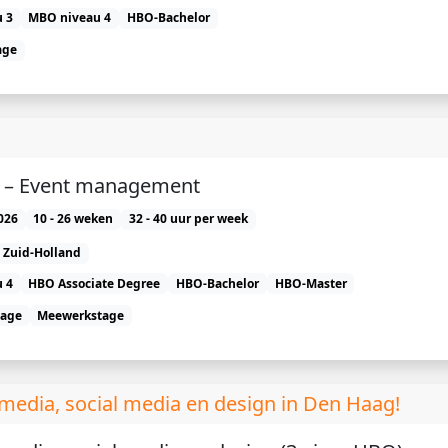
 3
MBO niveau 4
HBO-Bachelor
age
e) – Event management
026
10 - 26 weken
32 - 40 uur per week
Zuid-Holland
 4
HBO Associate Degree
HBO-Bachelor
HBO-Master
tage
Meewerkstage
media, social media en design in Den Haag!