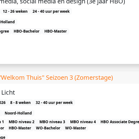
imedia, social media en design (3e jaar HBO)
12 - 26 weken
24 - 40 uur per week
-Holland
egree
HBO-Bachelor
HBO-Master
 "Welkom Thuis" Seizoen 3 (Zomerstage)
Licht
026
8 - 8 weken
32 - 40 uur per week
Noord-Holland
 1
MBO niveau 2
MBO niveau 3
MBO niveau 4
HBO Associate Degr
or
HBO-Master
WO-Bachelor
WO-Master
age