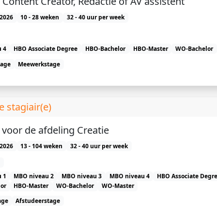
 Content Creator, Redactie of AV assistent
2026
10 - 28 weken
32 - 40 uur per week
 4
HBO Associate Degree
HBO-Bachelor
HBO-Master
WO-Bachelor
tage
Meewerkstage
 stagiair(e)
) voor de afdeling Creatie
2026
13 - 104 weken
32 - 40 uur per week
 1
MBO niveau 2
MBO niveau 3
MBO niveau 4
HBO Associate Degr
or
HBO-Master
WO-Bachelor
WO-Master
age
Afstudeerstage