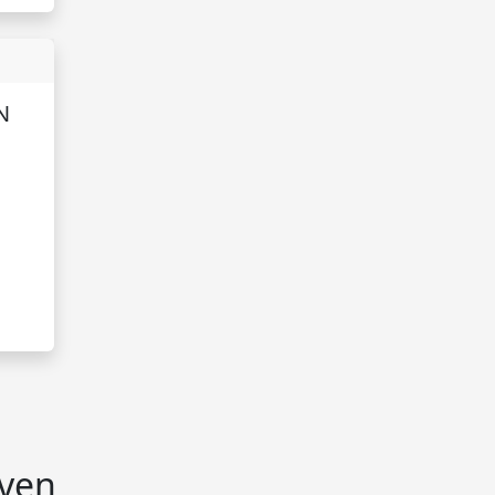
N
jven