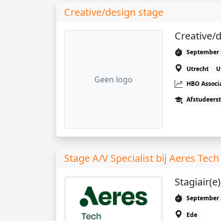
Creative/design stage
Creative/d
September 
Utrecht
U
Geen logo
HBO Associ
Afstudeers
Stage A/V Specialist bij Aeres Tec
Stagiair(e)
September 
Ede