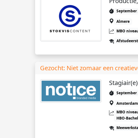
Productie,
September 
Almere
MBO niveau
Afstudeers
Gezocht: Niet zomaar een creatieve
Stagiair(e
September 
Amsterdam
MBO niveau
HBO-Bachel
Meewerkst