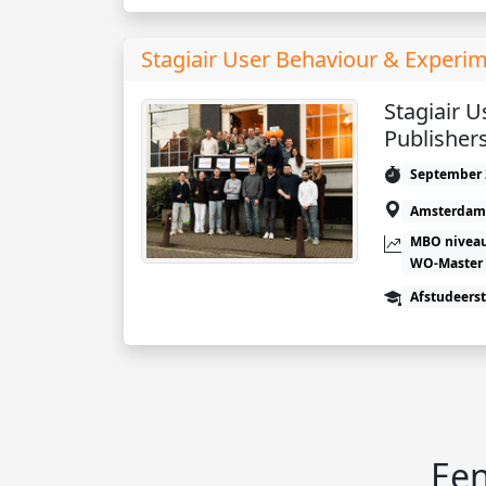
Stagiair User Behaviour & Experim
Stagiair 
Publisher
September 
Amsterdam
MBO niveau
WO-Master
Afstudeers
Een