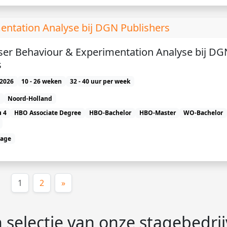
entation Analyse bij DGN Publishers
User Behaviour & Experimentation Analyse bij DG
s
2026
10 - 26 weken
32 - 40 uur per week
Noord-Holland
 4
HBO Associate Degree
HBO-Bachelor
HBO-Master
WO-Bachelor
tage
(huidige)
1
2
»
 selectie van onze stagebedri