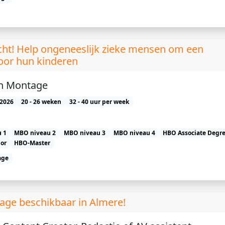
ht! Help ongeneeslijk zieke mensen om een
voor hun kinderen
n Montage
2026
20 - 26 weken
32 - 40 uur per week
 1
MBO niveau 2
MBO niveau 3
MBO niveau 4
HBO Associate Degr
or
HBO-Master
age
ge beschikbaar in Almere!