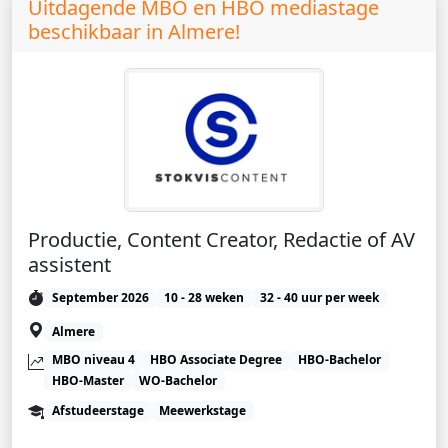
Uitdagende MBO en HBO mediastage
beschikbaar in Almere!
Productie, Content Creator, Redactie of AV
assistent
September 2026
10 - 28 weken
32 - 40 uur per week
Almere
MBO niveau 4
HBO Associate Degree
HBO-Bachelor
HBO-Master
WO-Bachelor
Afstudeerstage
Meewerkstage