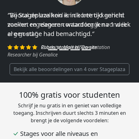
″Vooral de snelheid en de betrokkenheid
van het regelen en contact leggen vond ik
erg goed.″
Charlotte, Market Segmentation
Researcher bij Genalice
Bekijk alle beoordelingen van 4 over Stageplaza
100% gratis voor studenten
Schrijf je nu gratis in en geniet van volledige
toegang. Inschrijven duurt slechts 3 minuten en
brengt je de volgende voordelen:
Stages voor alle niveaus en