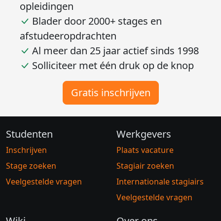
opleidingen
Blader door 2000+ stages en
afstudeeropdrachten
Al meer dan 25 jaar actief sinds 1998
Solliciteer met één druk op de knop
Gratis inschrijven
Studenten
Werkgevers
Inschrijven
Plaats vacature
Stage zoeken
Stagiair zoeken
Veelgestelde vragen
Internationale stagiairs
Veelgestelde vragen
Wiki
Over ons