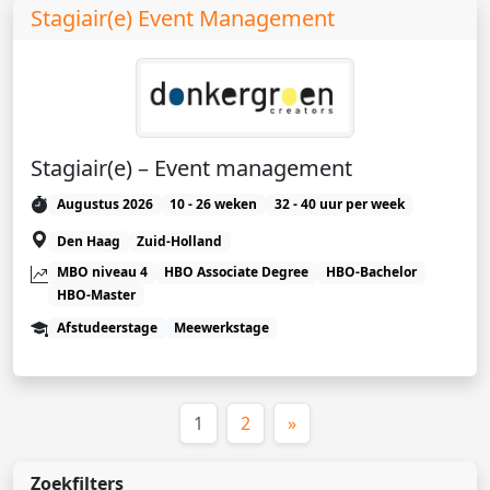
Stagiair(e) Event Management
Stagiair(e) – Event management
Augustus 2026
10 - 26 weken
32 - 40 uur per week
Den Haag
Zuid-Holland
MBO niveau 4
HBO Associate Degree
HBO-Bachelor
HBO-Master
Afstudeerstage
Meewerkstage
(huidige)
1
2
»
Zoekfilters