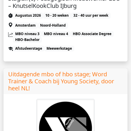
– KnutselKookClub IJburg
Augustus 2026
10 - 20 weken
32 - 40 uur per week
Amsterdam
Noord-Holland
MBO niveau 3
MBO niveau 4
HBO Associate Degree
HBO-Bachelor
Afstudeerstage
Meewerkstage
Uitdagende mbo of hbo stage; Word
Trainer & Coach bij Young Society, door
heel NL!