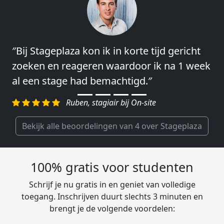
″Bij Stageplaza kon ik in korte tijd gericht
″Vooral de snelheid en de betrokkenheid
zoeken en reageren waardoor ik na 1 week
van het regelen en contact leggen vond ik
al een stage had bemachtigd.″
erg goed.″
Ruben, stagiair bij On-site
Charlotte, Market Segmentation
Researcher bij Genalice
Bekijk alle beoordelingen van 4 over Stageplaza
100% gratis voor studenten
Schrijf je nu gratis in en geniet van volledige
toegang. Inschrijven duurt slechts 3 minuten en
brengt je de volgende voordelen: