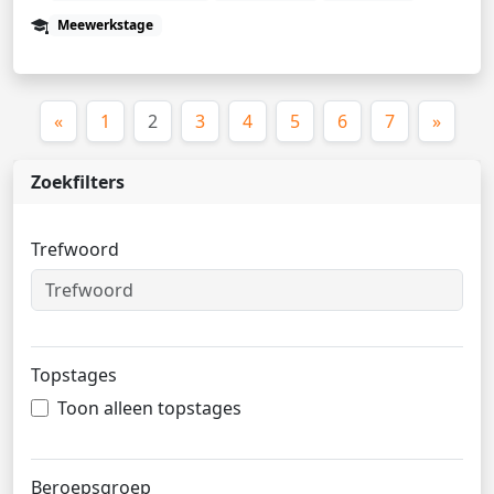
Meewerkstage
(huidige)
«
1
2
3
4
5
6
7
»
Zoekfilters
Trefwoord
Topstages
Toon alleen topstages
Beroepsgroep