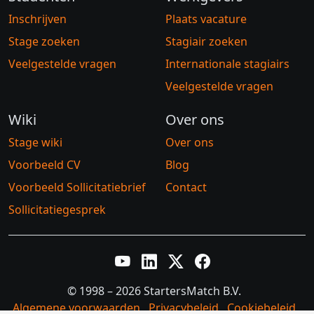
Inschrijven
Plaats vacature
Stage zoeken
Stagiair zoeken
Veelgestelde vragen
Internationale stagiairs
Veelgestelde vragen
Wiki
Over ons
Stage wiki
Over ons
Voorbeeld CV
Blog
Voorbeeld Sollicitatiebrief
Contact
Sollicitatiegesprek
YouTube
LinkedIn
Twitter X
Facebook
© 1998 – 2026 StartersMatch B.V.
Algemene voorwaarden
Privacybeleid
Cookiebeleid