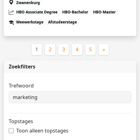
Zwanenburg
HBO Associate Degree
HBO-Bachelor
HBO-Master
Meewerkstage
Afstudeerstage
(huidige)
1
2
3
4
5
»
Zoekfilters
Trefwoord
Topstages
Toon alleen topstages