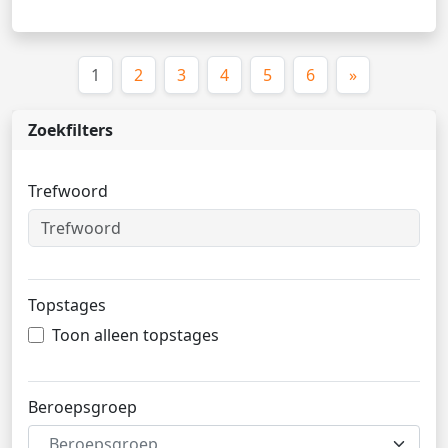
(huidige)
1
2
3
4
5
6
»
Zoekfilters
Trefwoord
Topstages
Toon alleen topstages
Beroepsgroep
Beroepsgroep