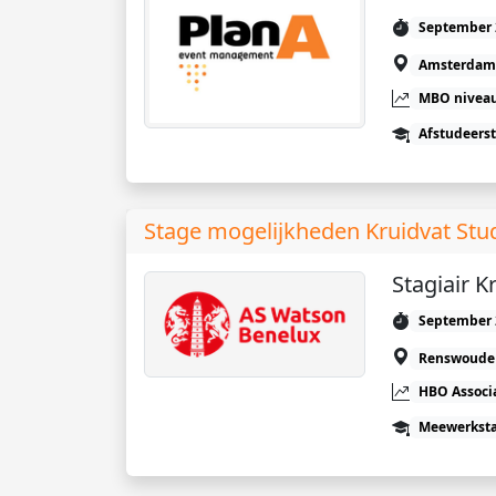
September 
Amsterdam
MBO niveau
Afstudeers
Stage mogelijkheden Kruidvat Stu
Stagiair K
September 
Renswoude
HBO Associ
Meewerkst