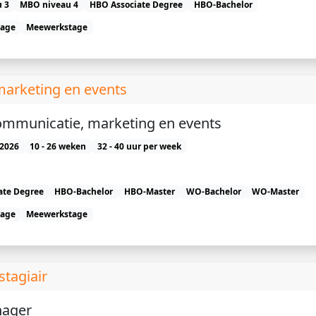
 3
MBO niveau 4
HBO Associate Degree
HBO-Bachelor
tage
Meewerkstage
marketing en events
communicatie, marketing en events
2026
10 - 26 weken
32 - 40 uur per week
ate Degree
HBO-Bachelor
HBO-Master
WO-Bachelor
WO-Master
tage
Meewerkstage
tagiair
nager