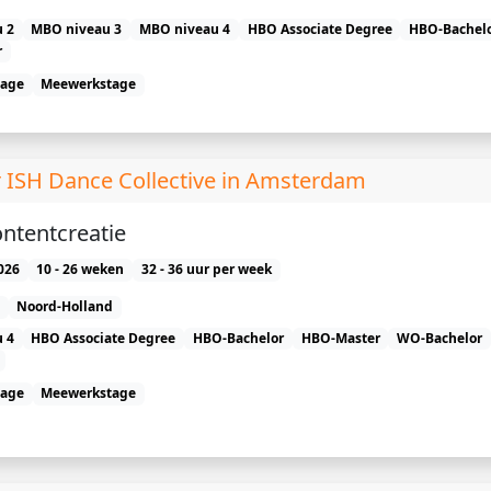
 2
MBO niveau 3
MBO niveau 4
HBO Associate Degree
HBO-Bachel
r
tage
Meewerkstage
 ISH Dance Collective in Amsterdam
ontentcreatie
026
10 - 26 weken
32 - 36 uur per week
Noord-Holland
 4
HBO Associate Degree
HBO-Bachelor
HBO-Master
WO-Bachelor
tage
Meewerkstage