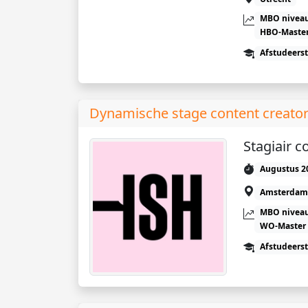
MBO niveau
HBO-Maste
Afstudeers
Dynamische stage content creator
Stagiair c
Augustus 2
Amsterdam
MBO niveau
WO-Master
Afstudeers