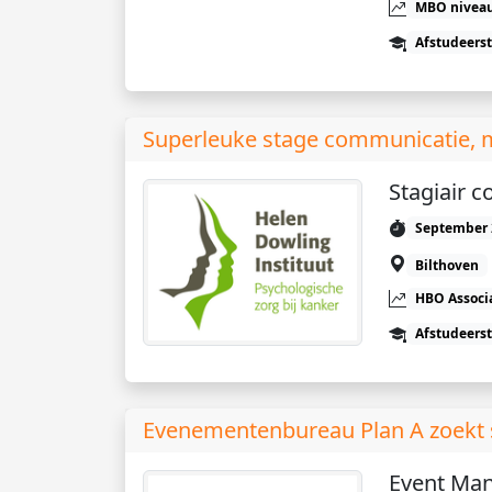
MBO niveau
Afstudeers
Superleuke stage communicatie, 
Stagiair 
September 
Bilthoven
HBO Associ
Afstudeers
Evenementenbureau Plan A zoekt s
Event Ma