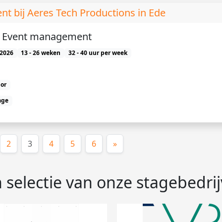
bij Aeres Tech Productions in Ede
e) Event management
2026
13 - 26 weken
32 - 40 uur per week
or
age
(huidige)
2
3
4
5
6
»
 selectie van onze stagebedri