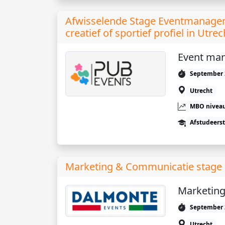
Afwisselende Stage Eventmanagem
creatief of sportief profiel in Utrec
Event ma
September 
Utrecht
MBO niveau
Afstudeers
Marketing & Communicatie stage i
Marketing
September 
Utrecht