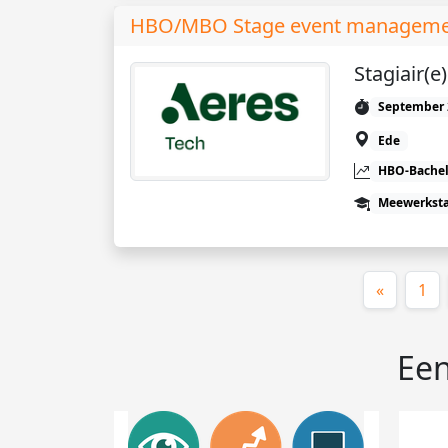
HBO/MBO Stage event management 
Stagiair(
September 
Ede
HBO-Bachel
Meewerkst
«
1
Een