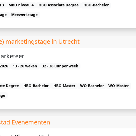
 3
MBO niveau 4
HBO Associate Degree
HBO-Bachelor
tage
Meewerkstage
e) marketingstage in Utrecht
Marketeer
2026
13 - 26 weken
32 - 36 uur per week
ate Degree
HBO-Bachelor
HBO-Master
WO-Bachelor
WO-Master
age
stad Evenementen