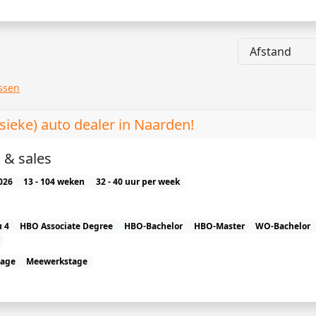
issen
ssieke) auto dealer in Naarden!
 & sales
026
13 - 104 weken
32 - 40 uur per week
 4
HBO Associate Degree
HBO-Bachelor
HBO-Master
WO-Bachelor
tage
Meewerkstage