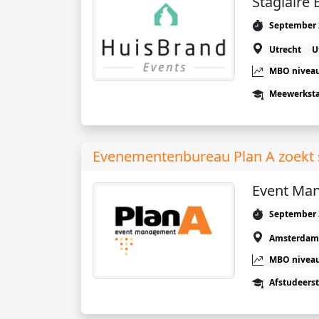
Stagiaire 
September 
Utrecht
U
MBO niveau
Meewerkst
Evenementenbureau Plan A zoekt s
Event Ma
September 
Amsterdam
MBO niveau
Afstudeers