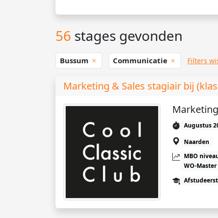
56
stages gevonden
Bussum
Communicatie
Filters w
Marketing & Sales stagiair bij (kla
Marketing
Augustus 2
Naarden
MBO niveau
WO-Master
Afstudeers