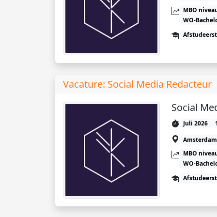
MBO niveau
WO-Bachel
Afstudeers
Vacature: Social Media Redacteur
Social Me
Juli 2026
Amsterdam
MBO niveau
WO-Bachel
Afstudeers