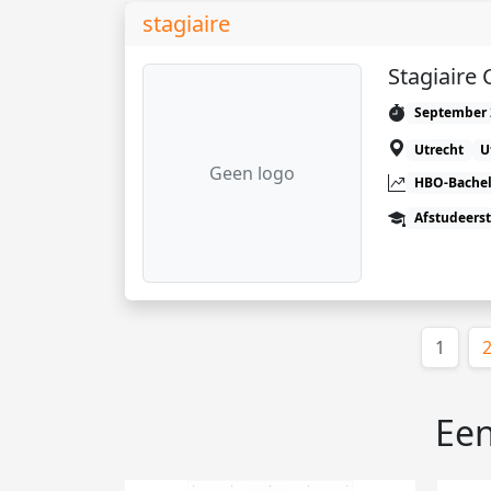
stagiaire
Stagiair
September 
Utrecht
U
Geen logo
HBO-Bachel
Afstudeers
(huid
1
Een