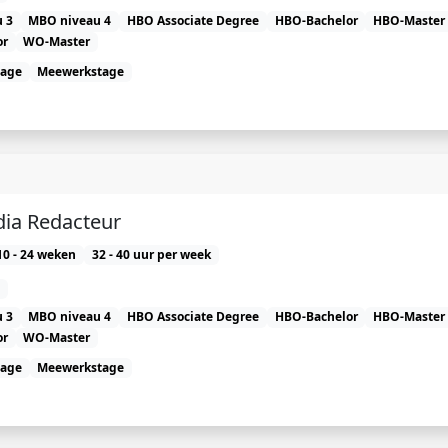
 3
MBO niveau 4
HBO Associate Degree
HBO-Bachelor
HBO-Master
or
WO-Master
tage
Meewerkstage
dia Redacteur
10 - 24 weken
32 - 40 uur per week
 3
MBO niveau 4
HBO Associate Degree
HBO-Bachelor
HBO-Master
or
WO-Master
tage
Meewerkstage