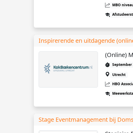
MBO niveau
Afstudeers
Inspirerende en uitdagende (onlin
(Online) 
September 
Utrecht
HBO Associ
Meewerkst
Stage Eventmanagement bij Dom