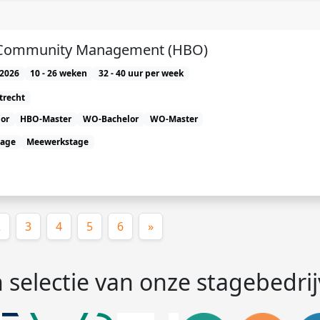
e Community Management (HBO)
2026
10 - 26 weken
32 - 40 uur per week
trecht
or
HBO-Master
WO-Bachelor
WO-Master
tage
Meewerkstage
ige)
2
3
4
5
6
»
 selectie van onze stagebedri