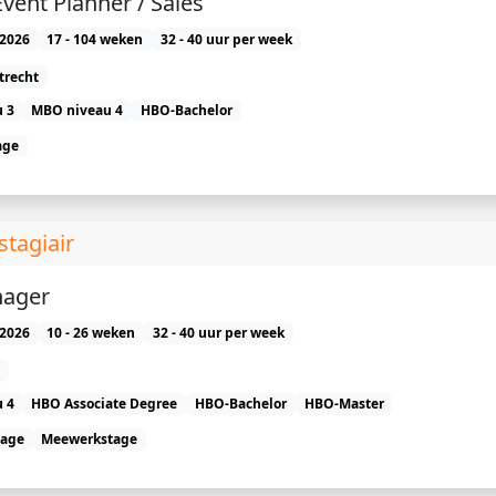
Event Planner / Sales
2026
17 - 104 weken
32 - 40 uur per week
trecht
 3
MBO niveau 4
HBO-Bachelor
age
tagiair
nager
2026
10 - 26 weken
32 - 40 uur per week
 4
HBO Associate Degree
HBO-Bachelor
HBO-Master
tage
Meewerkstage