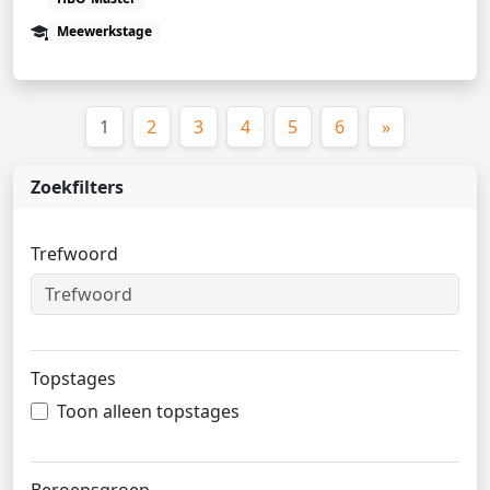
Meewerkstage
(huidige)
1
2
3
4
5
6
»
Zoekfilters
Trefwoord
Topstages
Toon alleen topstages