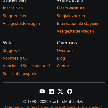
Studenten
Werkgevers
Inschrijven
Plaats vacature
Stage zoeken
Stagiair zoeken
Veelgestelde vragen
Internationale stagiairs
Veelgestelde vragen
Wiki
Over ons
Stage wiki
Over ons
Voorbeeld CV
Blog
Voorbeeld Sollicitatiebrief
Contact
Sollicitatiegesprek
YouTube
LinkedIn
Twitter X
Facebook
© 1998 – 2026 StartersMatch B.V.
Algemene voorwaarden
Privacybeleid
Cookiebeleid