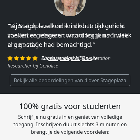
″Vooral de snelheid en de betrokkenheid
van het regelen en contact leggen vond ik
erg goed.″
Charlotte, Market Segmentation
Researcher bij Genalice
Bekijk alle beoordelingen van 4 over Stageplaza
100% gratis voor studenten
Schrijf je nu gratis in en geniet van volledige
toegang. Inschrijven duurt slechts 3 minuten en
brengt je de volgende voordelen: