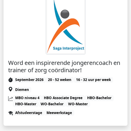
Word een inspirerende jongerencoach en
trainer of zorg coördinator!
September 2026
20 - 52 weken
16 - 32 uur per week
Diemen
MBO niveau 4
HBO Associate Degree
HBO-Bachelor
HBO-Master
WO-Bachelor
WO-Master
Afstudeerstage
Meewerkstage