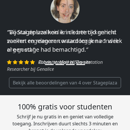
″Vooral de snelheid en de betrokkenheid
van het regelen en contact leggen vond ik
erg goed.″
Charlotte, Market Segmentation
Researcher bij Genalice
Bekijk alle beoordelingen van 4 over Stageplaza
100% gratis voor studenten
Schrijf je nu gratis in en geniet van volledige
toegang. Inschrijven duurt slechts 3 minuten en