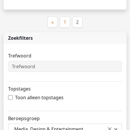
(huidige)
«
1
2
Zoekfilters
Trefwoord
Topstages
Toon alleen topstages
Beroepsgroep
Media, Design & Entertainment