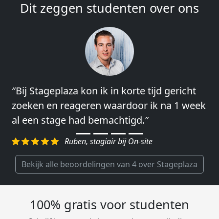
Dit zeggen studenten over ons
″Bij Stageplaza kon ik in korte tijd gericht
″Vooral de snelheid en de betrokkenheid
zoeken en reageren waardoor ik na 1 week
van het regelen en contact leggen vond ik
al een stage had bemachtigd.″
erg goed.″
Ruben, stagiair bij On-site
Charlotte, Market Segmentation
Researcher bij Genalice
Bekijk alle beoordelingen van 4 over Stageplaza
100% gratis voor studenten