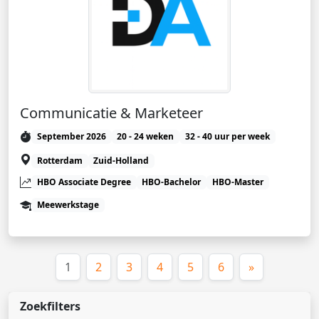
Communicatie & Marketeer
September 2026
20 - 24 weken
32 - 40 uur per week
Rotterdam
Zuid-Holland
HBO Associate Degree
HBO-Bachelor
HBO-Master
Meewerkstage
(huidige)
1
2
3
4
5
6
»
Zoekfilters