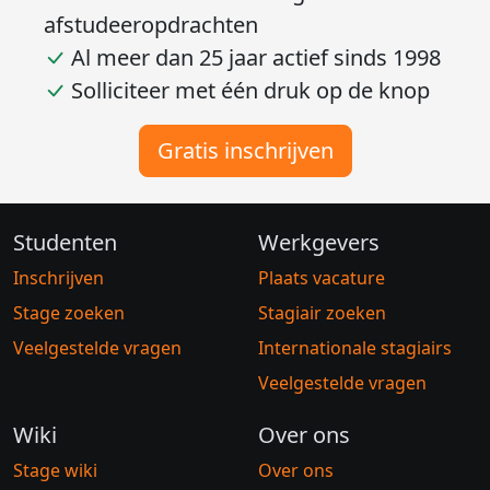
afstudeeropdrachten
Al meer dan 25 jaar actief sinds 1998
Solliciteer met één druk op de knop
Gratis inschrijven
Studenten
Werkgevers
Inschrijven
Plaats vacature
Stage zoeken
Stagiair zoeken
Veelgestelde vragen
Internationale stagiairs
Veelgestelde vragen
Wiki
Over ons
Stage wiki
Over ons