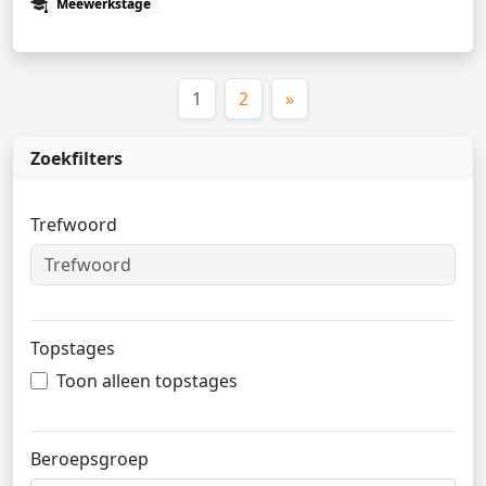
Meewerkstage
(huidige)
1
2
»
Zoekfilters
Trefwoord
Topstages
Toon alleen topstages
Beroepsgroep