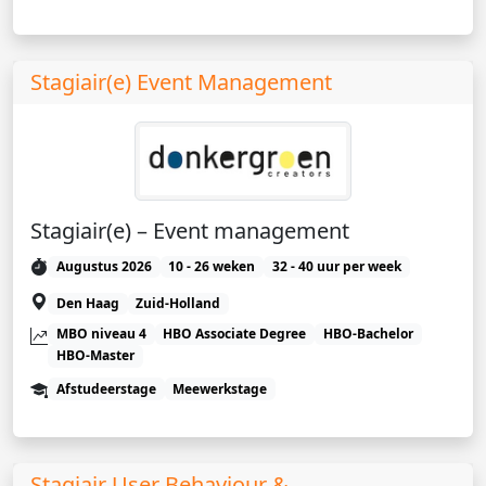
Stagiair(e) Event Management
Stagiair(e) – Event management
Augustus 2026
10 - 26 weken
32 - 40 uur per week
Den Haag
Zuid-Holland
MBO niveau 4
HBO Associate Degree
HBO-Bachelor
HBO-Master
Afstudeerstage
Meewerkstage
Stagiair User Behaviour &