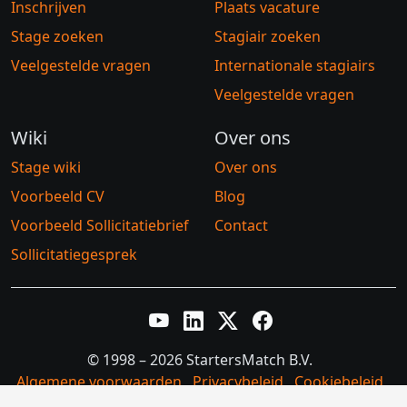
Inschrijven
Plaats vacature
Stage zoeken
Stagiair zoeken
Veelgestelde vragen
Internationale stagiairs
Veelgestelde vragen
Wiki
Over ons
Stage wiki
Over ons
Voorbeeld CV
Blog
Voorbeeld Sollicitatiebrief
Contact
Sollicitatiegesprek
YouTube
LinkedIn
Twitter X
Facebook
© 1998 – 2026 StartersMatch B.V.
Algemene voorwaarden
Privacybeleid
Cookiebeleid