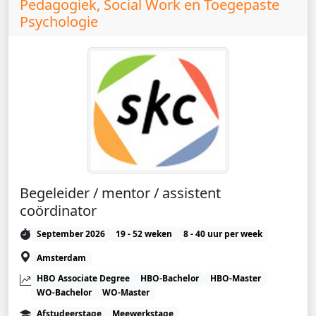
Pedagogiek, Social Work en Toegepaste
Psychologie
Begeleider / mentor / assistent
coördinator
September 2026
19 - 52 weken
8 - 40 uur per week
Amsterdam
HBO Associate Degree
HBO-Bachelor
HBO-Master
WO-Bachelor
WO-Master
Afstudeerstage
Meewerkstage