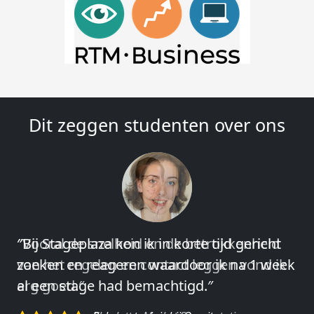
Dit zeggen studenten over ons
″Vooral de snelheid en de betrokkenheid
van het regelen en contact leggen vond ik
erg goed.″