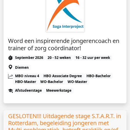
Word een inspirerende jongerencoach en
trainer of zorg coördinator!
September 2026
20 - 52 weken
16 - 32 uur per week
Diemen
MBO niveau 4
HBO Associate Degree
HBO-Bachelor
HBO-Master
WO-Bachelor
WO-Master
Afstudeerstage
Meewerkstage
GESLOTEN!!! Uitdagende stage S.T.A.R.T. in
Rotterdam, begeleiding jongeren met
Multi-problematiek, betreft praktijk en/of