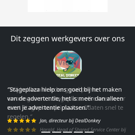
Dit zeggen werkgevers over ons
″Wij hebben in ieder geval prima
ervaringen met Stageplaza: elke keer weer
weet Stageplaza prima kandidaten snel te
regelen.″
Harald, Head of Shared Service Center bij