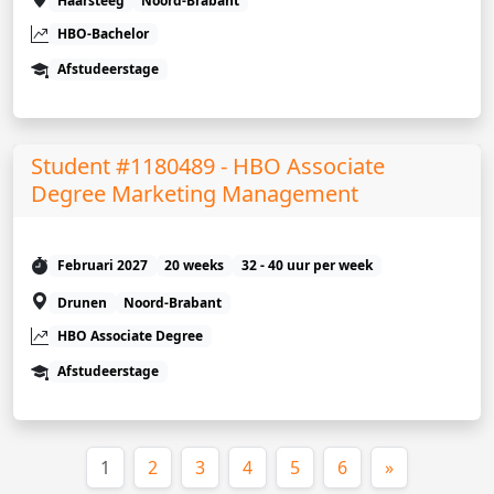
Haarsteeg
Noord-Brabant
HBO-Bachelor
Afstudeerstage
Student #1180489 - HBO Associate
Degree Marketing Management
Februari 2027
20 weeks
32 - 40 uur per week
Drunen
Noord-Brabant
HBO Associate Degree
Afstudeerstage
(huidige)
1
2
3
4
5
6
»