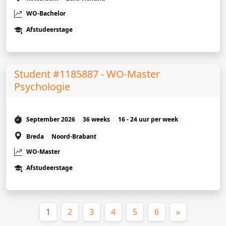
WO-Bachelor
Afstudeerstage
Student #1185887 - WO-Master
Psychologie
September 2026
36 weeks
16 - 24 uur per week
Breda
Noord-Brabant
WO-Master
Afstudeerstage
(huidige)
1
2
3
4
5
6
»