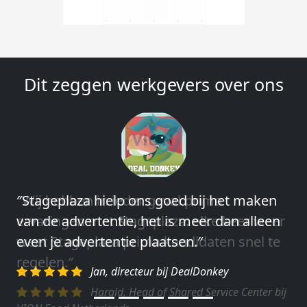
Dit zeggen werkgevers over ons
″Wij hebben in ieder geval prima
ervaringen met Stageplaza: elke keer weer
weet Stageplaza prima kandidaten snel te
regelen.″
Harald, Head of Shared Service Center bij