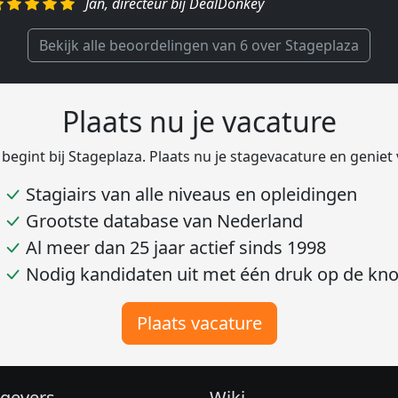
Jan, directeur bij DealDonkey
Harald, Head of Shared Service Center bij VION F
Bekijk alle beoordelingen van 6 over Stageplaza
Plaats nu je vacature
 begint bij Stageplaza. Plaats nu je stagevacature en geniet
Stagiairs van alle niveaus en opleidingen
Grootste database van Nederland
Al meer dan 25 jaar actief sinds 1998
Nodig kandidaten uit met één druk op de kn
Plaats vacature