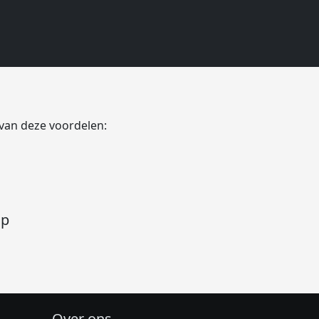
ood Netherlands
 van deze voordelen:
op