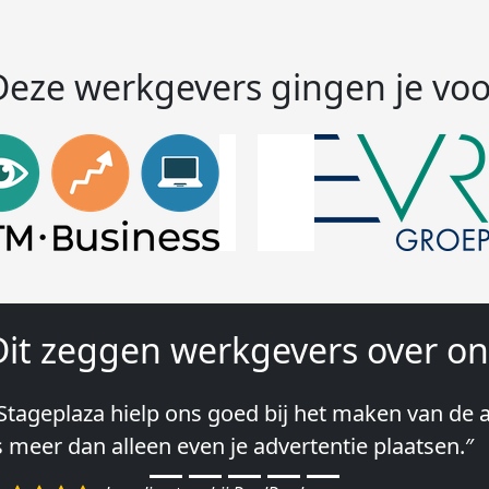
Deze werkgevers gingen je voo
Dit zeggen werkgevers over on
Stageplaza hielp ons goed bij het maken van de a
Wij hebben in ieder geval prima ervaringen met 
s meer dan alleen even je advertentie plaatsen.″
lke keer weer weet Stageplaza prima kandidaten 
egelen.″