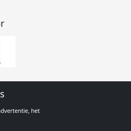
r
s
dvertentie, het
Stageplaza:
snel te