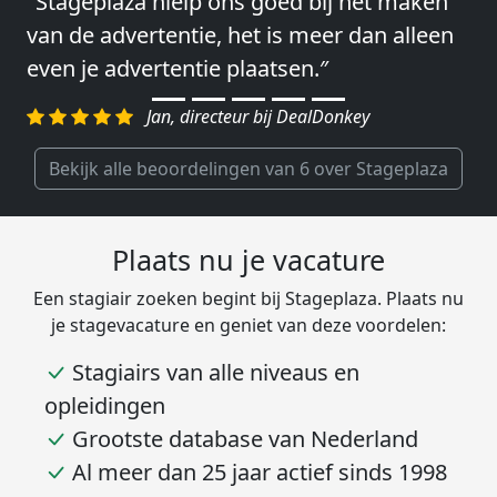
″Stageplaza hielp ons goed bij het maken
″Wij hebben in ieder geval prima
van de advertentie, het is meer dan alleen
ervaringen met Stageplaza: elke keer weer
even je advertentie plaatsen.″
weet Stageplaza prima kandidaten snel te
regelen.″
Jan, directeur bij DealDonkey
Harald, Head of Shared Service Center bij
VION Food Netherlands
Bekijk alle beoordelingen van 6 over Stageplaza
Plaats nu je vacature
Een stagiair zoeken begint bij Stageplaza. Plaats nu
je stagevacature en geniet van deze voordelen:
Stagiairs van alle niveaus en
opleidingen