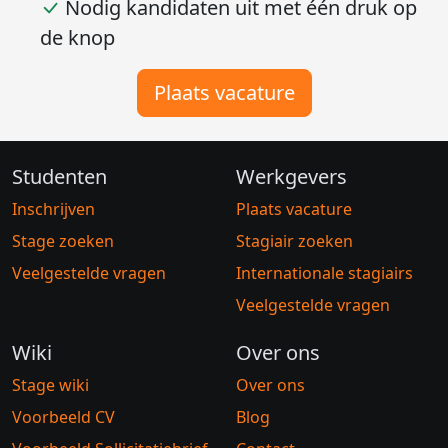
Grootste database van Nederland
Al meer dan 25 jaar actief sinds 1998
Nodig kandidaten uit met één druk op
de knop
Plaats vacature
Studenten
Werkgevers
Inschrijven
Plaats vacature
Stage zoeken
Stagiair zoeken
Veelgestelde vragen
Internationale stagiairs
Veelgestelde vragen
Wiki
Over ons
Stage wiki
Over ons