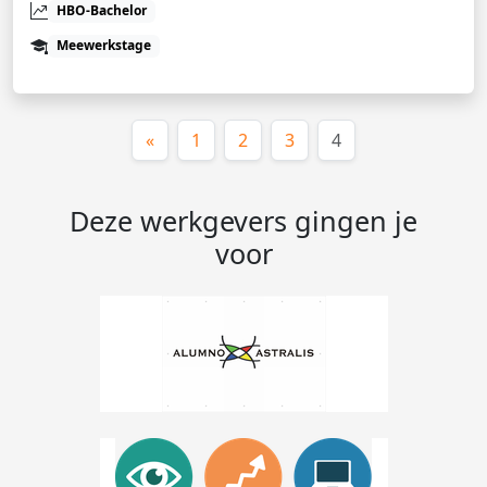
HBO-Bachelor
Meewerkstage
(huidige)
«
1
2
3
4
Deze werkgevers gingen je
voor