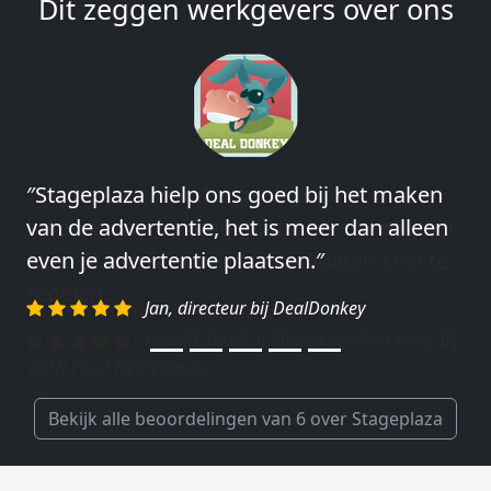
Dit zeggen werkgevers over ons
″Stageplaza hielp ons goed bij het maken
″Wij hebben in ieder geval prima
van de advertentie, het is meer dan alleen
ervaringen met Stageplaza: elke keer weer
even je advertentie plaatsen.″
weet Stageplaza prima kandidaten snel te
regelen.″
Jan, directeur bij DealDonkey
Harald, Head of Shared Service Center bij
VION Food Netherlands
Bekijk alle beoordelingen van 6 over Stageplaza