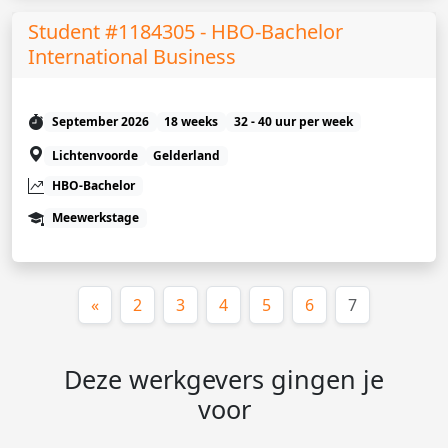
Student #1184305 - HBO-Bachelor
International Business
September 2026
18 weeks
32 - 40 uur per week
Lichtenvoorde
Gelderland
HBO-Bachelor
Meewerkstage
(huidige)
«
2
3
4
5
6
7
Deze werkgevers gingen je
voor