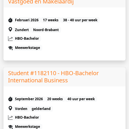
Vastgoed en Makelaardij
Februari 2026
17 weeks
38 - 40 uur per week
Zundert
Noord-Brabant
HBO-Bachelor
Meewerkstage
Student #1182110 - HBO-Bachelor
International Business
September 2026
20 weeks
40 uur per week
Vorden
gelderland
HBO-Bachelor
Meewerkstage