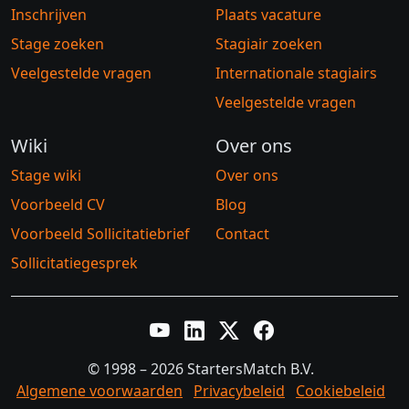
Inschrijven
Plaats vacature
Stage zoeken
Stagiair zoeken
Veelgestelde vragen
Internationale stagiairs
Veelgestelde vragen
Wiki
Over ons
Stage wiki
Over ons
Voorbeeld CV
Blog
Voorbeeld Sollicitatiebrief
Contact
Sollicitatiegesprek
YouTube
LinkedIn
Twitter X
Facebook
© 1998 – 2026 StartersMatch B.V.
Algemene voorwaarden
Privacybeleid
Cookiebeleid