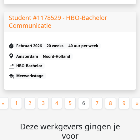
Student #1178529 - HBO-Bachelor
Communicatie
Februari 2026
20 weeks
40 uur per week
Amsterdam
Noord-Holland
HBO-Bachelor
Meewerkstage
(huidige)
«
1
2
3
4
5
6
7
8
9
»
Deze werkgevers gingen je
voor