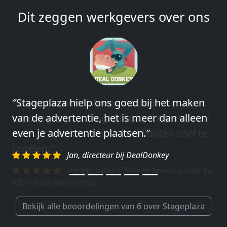
Dit zeggen werkgevers over ons
″Wij hebben in ieder geval prima
ervaringen met Stageplaza: elke keer weer
weet Stageplaza prima kandidaten snel te
regelen.″
Harald, Head of Shared Service Center bij
VION Food Netherlands
Bekijk alle beoordelingen van 6 over Stageplaza