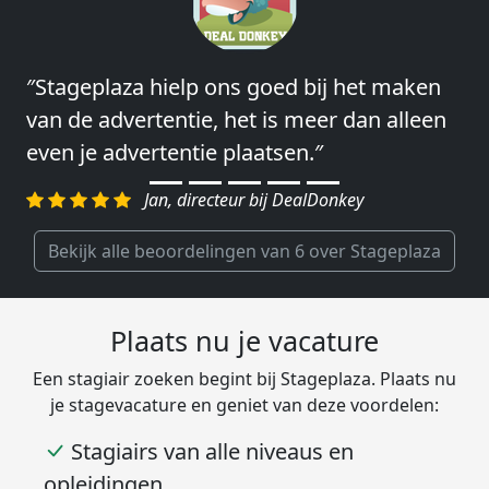
″Stageplaza hielp ons goed bij het maken
″Wij hebben in ieder geval prima
van de advertentie, het is meer dan alleen
ervaringen met Stageplaza: elke keer weer
even je advertentie plaatsen.″
weet Stageplaza prima kandidaten snel te
regelen.″
Jan, directeur bij DealDonkey
Harald, Head of Shared Service Center bij
VION Food Netherlands
Bekijk alle beoordelingen van 6 over Stageplaza
Plaats nu je vacature
Een stagiair zoeken begint bij Stageplaza. Plaats nu
je stagevacature en geniet van deze voordelen: