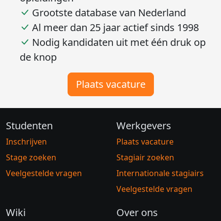
Stagiairs van alle niveaus en
opleidingen
Grootste database van Nederland
Al meer dan 25 jaar actief sinds 1998
Nodig kandidaten uit met één druk op
de knop
Plaats vacature
Studenten
Werkgevers
Inschrijven
Plaats vacature
Stage zoeken
Stagiair zoeken
Veelgestelde vragen
Internationale stagiairs
Veelgestelde vragen