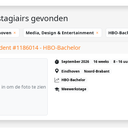
tagiairs gevonden
hoven
Media, Design & Entertainment
HBO-Bac
dent #1186014 - HBO-Bachelor
September 2026
16 weeks
8 - 16 u
Eindhoven
Noord-Brabant
HBO-Bachelor
 in om de foto te zien
Meewerkstage