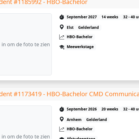
dent #1185992 - HBO-Bachelor
September 2027
14 weeks
32 - 40 
Elst
Gelderland
HBO-Bachelor
 in om de foto te zien
Meewerkstage
dent #1173419 - HBO-Bachelor CMD Communicat
September 2026
20 weeks
32 - 40 
Arnhem
Gelderland
HBO-Bachelor
 in om de foto te zien
Afstudeerstage