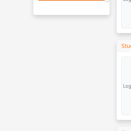
Stu
Log