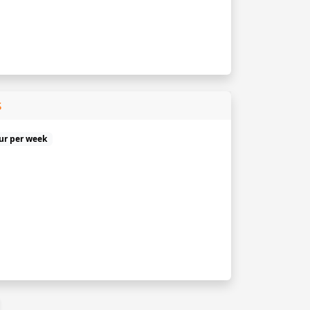
s
uur per week