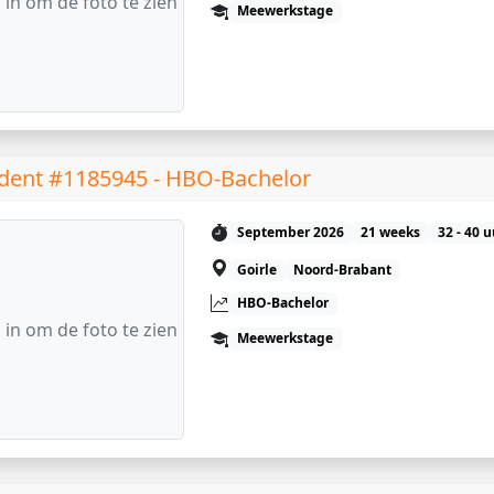
 in om de foto te zien
Meewerkstage
dent #1185945 - HBO-Bachelor
September 2026
21 weeks
32 - 40 
Goirle
Noord-Brabant
HBO-Bachelor
 in om de foto te zien
Meewerkstage