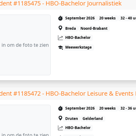
dent #1185475 - HBO-Bachelor Journalistiek
September 2026
20 weeks
32 - 40 
Breda
Noord-Brabant
HBO-Bachelor
 in om de foto te zien
Meewerkstage
dent #1185472 - HBO-Bachelor Leisure & Event
September 2026
20 weeks
32 - 36 
Druten
Gelderland
HBO-Bachelor
 in om de foto te zien