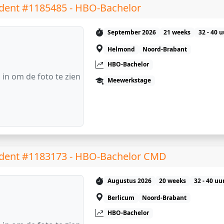
dent #1185485 - HBO-Bachelor
September 2026
21 weeks
32 - 40 
Helmond
Noord-Brabant
HBO-Bachelor
 in om de foto te zien
Meewerkstage
dent #1183173 - HBO-Bachelor CMD
Augustus 2026
20 weeks
32 - 40 uu
Berlicum
Noord-Brabant
HBO-Bachelor