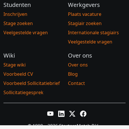
Studenten
Werkgevers
Inschrijven
Plaats vacature
Stage zoeken
Stagiair zoeken
Veelgestelde vragen
Internationale stagiairs
Veelgestelde vragen
Wiki
Over ons
Stage wiki
Over ons
Voorbeeld CV
Blog
Voorbeeld Sollicitatiebrief
Contact
Sollicitatiegesprek
YouTube
LinkedIn
Twitter X
Facebook
© 1998 – 2026 StartersMatch B.V.