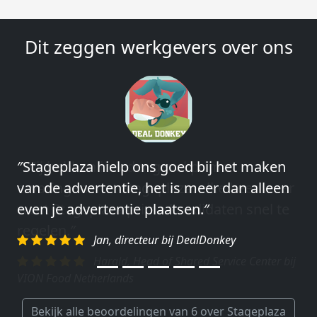
Dit zeggen werkgevers over ons
″Wij hebben in ieder geval prima
ervaringen met Stageplaza: elke keer weer
weet Stageplaza prima kandidaten snel te
regelen.″
Harald, Head of Shared Service Center bij
VION Food Netherlands
Bekijk alle beoordelingen van 6 over Stageplaza