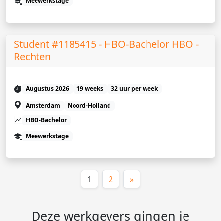
Meewerkstage
Student #1185415 - HBO-Bachelor HBO -
Rechten
Augustus 2026
19 weeks
32 uur per week
Amsterdam
Noord-Holland
HBO-Bachelor
Meewerkstage
(huidige)
1
2
»
Deze werkgevers gingen je