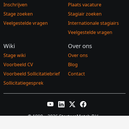
Inschrijven
Plaats vacature
Stage zoeken
Stagiair zoeken
Veelgestelde vragen
Internationale stagiairs
Veelgestelde vragen
Wiki
Over ons
Stage wiki
Over ons
Voorbeeld CV
Blog
Voorbeeld Sollicitatiebrief
Contact
Sollicitatiegesprek
YouTube
LinkedIn
Twitter X
Facebook
© 1998 – 2026 StartersMatch B.V.
Algemene voorwaarden
Privacybeleid
Cookiebeleid