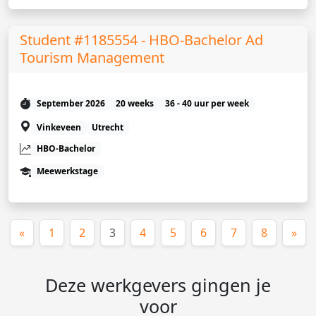
Student #1185554 - HBO-Bachelor Ad
Tourism Management
September 2026
20 weeks
36 - 40 uur per week
Vinkeveen
Utrecht
HBO-Bachelor
Meewerkstage
(huidige)
«
1
2
3
4
5
6
7
8
»
Deze werkgevers gingen je
voor