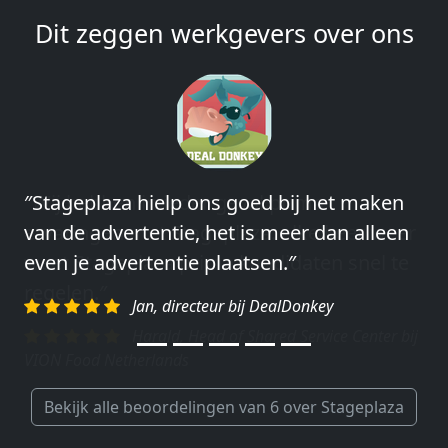
Dit zeggen werkgevers over ons
″Wij hebben in ieder geval prima
ervaringen met Stageplaza: elke keer weer
weet Stageplaza prima kandidaten snel te
regelen.″
Harald, Head of Shared Service Center bij
VION Food Netherlands
Bekijk alle beoordelingen van 6 over Stageplaza