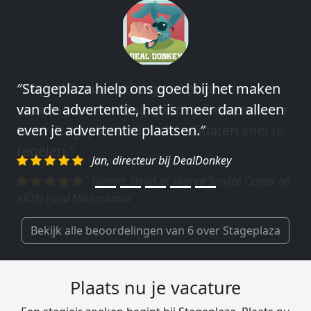
″Wij hebben in ieder geval prima
ervaringen met Stageplaza: elke keer weer
weet Stageplaza prima kandidaten snel te
regelen.″
Harald, Head of Shared Service Center bij
VION Food Netherlands
Bekijk alle beoordelingen van 6 over Stageplaza
Plaats nu je vacature