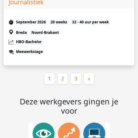
Journalistiek
September 2026
20 weeks
32 - 40 uur per week
Breda
Noord-Brabant
HBO-Bachelor
Meewerkstage
(huidige)
1
2
3
»
Deze werkgevers gingen je
voor