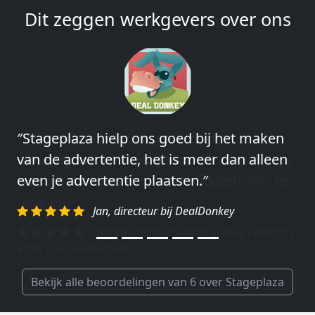
Dit zeggen werkgevers over ons
″Stageplaza hielp ons goed bij het maken
″Wij hebben in ieder geval prima
van de advertentie, het is meer dan alleen
ervaringen met Stageplaza: elke keer weer
even je advertentie plaatsen.″
weet Stageplaza prima kandidaten snel te
regelen.″
Jan, directeur bij DealDonkey
Harald, Head of Shared Service Center bij
VION Food Netherlands
Bekijk alle beoordelingen van 6 over Stageplaza