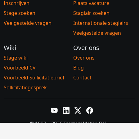
Inschrijven
Plaats vacature
Stage zoeken
Stagiair zoeken
Veelgestelde vragen
Internationale stagiairs
Veelgestelde vragen
Wiki
Over ons
Stage wiki
Over ons
Voorbeeld CV
Blog
Voorbeeld Sollicitatiebrief
Contact
Sollicitatiegesprek
YouTube
LinkedIn
Twitter X
Facebook
© 1998 – 2026 StartersMatch B.V.
Algemene voorwaarden
Privacybeleid
Cookiebeleid