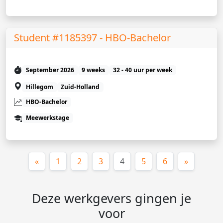
Student #1185397 - HBO-Bachelor
September 2026
9 weeks
32 - 40 uur per week
Hillegom
Zuid-Holland
HBO-Bachelor
Meewerkstage
(huidige)
«
1
2
3
4
5
6
»
Deze werkgevers gingen je
voor