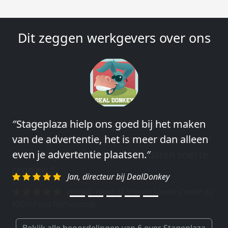
Dit zeggen werkgevers over ons
″Wij hebben in ieder geval prima
ervaringen met Stageplaza: elke keer weer
weet Stageplaza prima kandidaten snel te
regelen.″
Harald, Head of Shared Service Center bij
VION Food Netherlands