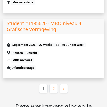
Meewerkstage
Student #1185620 - MBO niveau 4
Grafische Vormgeving
September 2026
27 weeks
32 - 40 uur per week
Houten
Utrecht
MBO niveau 4
Afstudeerstage
(huidige)
1
2
»
Deze werkgevers gingen je