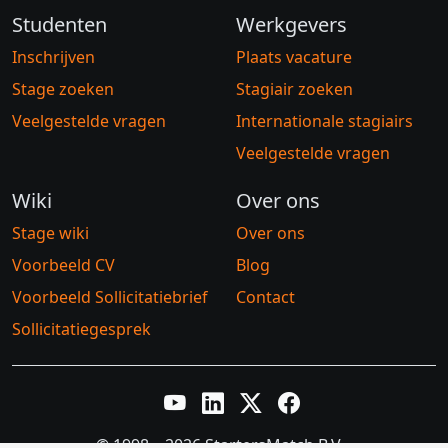
Studenten
Werkgevers
Inschrijven
Plaats vacature
Stage zoeken
Stagiair zoeken
Veelgestelde vragen
Internationale stagiairs
Veelgestelde vragen
Wiki
Over ons
Stage wiki
Over ons
Voorbeeld CV
Blog
Voorbeeld Sollicitatiebrief
Contact
Sollicitatiegesprek
YouTube
LinkedIn
Twitter X
Facebook
© 1998 – 2026 StartersMatch B.V.