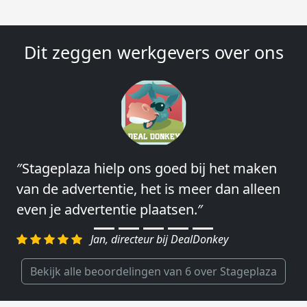
Dit zeggen werkgevers over ons
″Stageplaza hielp ons goed bij het maken
″Wij hebben in ieder geval prima
van de advertentie, het is meer dan alleen
ervaringen met Stageplaza: elke keer weer
even je advertentie plaatsen.″
weet Stageplaza prima kandidaten snel te
regelen.″
Jan, directeur bij DealDonkey
Harald, Head of Shared Service Center bij
VION Food Netherlands