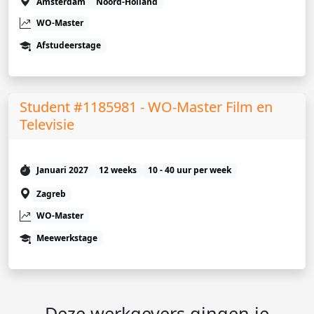
Amsterdam
Noord-Holland
WO-Master
Afstudeerstage
Student #1185981 - WO-Master Film en
Televisie
Januari 2027
12 weeks
10 - 40 uur per week
Zagreb
WO-Master
Meewerkstage
Deze werkgevers gingen je