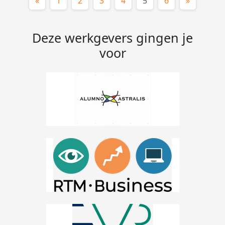
(huidige)
«
1
2
3
4
5
6
»
Deze werkgevers gingen je
voor