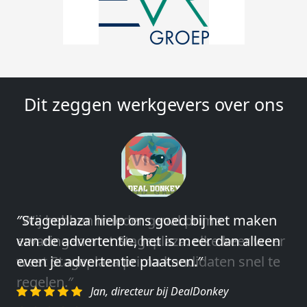
Dit zeggen werkgevers over ons
″Wij hebben in ieder geval prima
ervaringen met Stageplaza: elke keer weer
weet Stageplaza prima kandidaten snel te
regelen.″