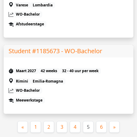
Varese
Lombardia
WO-Bachelor
Afstudeerstage
Student #1185673 - WO-Bachelor
Maart 2027
42 weeks
32 - 40 uur per week
Rimini
Emilia-Romagna
WO-Bachelor
Meewerkstage
(huidige)
«
1
2
3
4
5
6
»