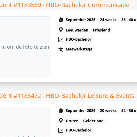
dent #1183569 - HBO-Bachelor Communicatie
September 2026
24 weeks
36 - 40 
Leeuwarden
Friesland
HBO-Bachelor
 in om de foto te zien
Meewerkstage
dent #1185472 - HBO-Bachelor Leisure & Event
September 2026
20 weeks
32 - 36 
Druten
Gelderland
HBO-Bachelor