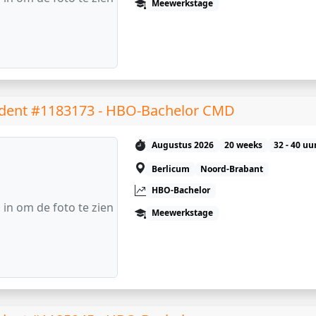
Meewerkstage
dent #1183173 - HBO-Bachelor CMD
Augustus 2026
20 weeks
32 - 40 uu
Berlicum
Noord-Brabant
HBO-Bachelor
 in om de foto te zien
Meewerkstage