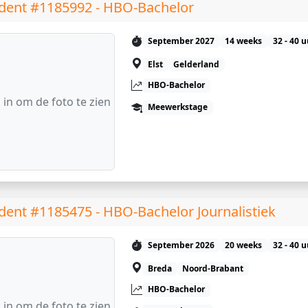
dent #1185992 - HBO-Bachelor
September 2027
14 weeks
32 - 40 
Elst
Gelderland
HBO-Bachelor
 in om de foto te zien
Meewerkstage
dent #1185475 - HBO-Bachelor Journalistiek
September 2026
20 weeks
32 - 40 
Breda
Noord-Brabant
HBO-Bachelor
 in om de foto te zien