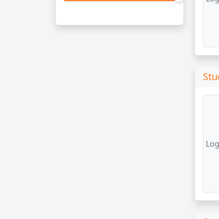
Stu
Log