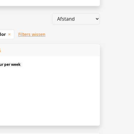
lor
Filters wissen
s
uur per week