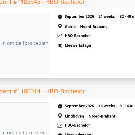
dent #1185945 - HBO-Bachelor
September 2026
21 weeks
32 - 40 
Goirle
Noord-Brabant
HBO-Bachelor
 in om de foto te zien
Meewerkstage
dent #1186014 - HBO-Bachelor
September 2026
16 weeks
8 - 16 u
Eindhoven
Noord-Brabant
HBO-Bachelor
 in om de foto te zien
Meewerkstage