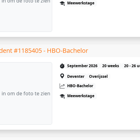
 in om de foto te zien
Meewerkstage
dent #1185405 - HBO-Bachelor
September 2026
20 weeks
20 - 26 
Deventer
Overijssel
HBO-Bachelor
 in om de foto te zien
Meewerkstage