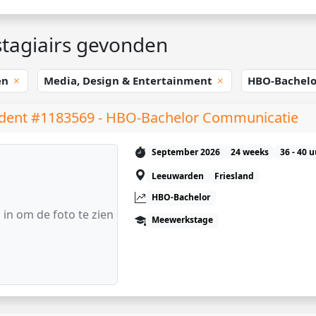
tagiairs gevonden
en
Media, Design & Entertainment
HBO-Bachel
dent #1183569 - HBO-Bachelor Communicatie
September 2026
24 weeks
36 - 40 
Leeuwarden
Friesland
HBO-Bachelor
 in om de foto te zien
Meewerkstage