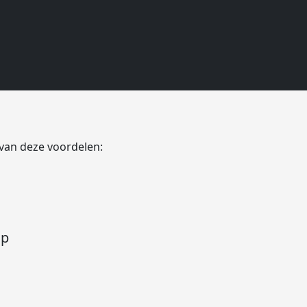
ood Netherlands
 van deze voordelen:
op