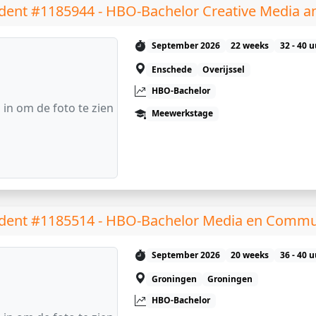
dent #1185944 - HBO-Bachelor Creative Media 
September 2026
22 weeks
32 - 40 
Enschede
Overijssel
HBO-Bachelor
 in om de foto te zien
Meewerkstage
dent #1185514 - HBO-Bachelor Media en Commu
September 2026
20 weeks
36 - 40 
Groningen
Groningen
HBO-Bachelor