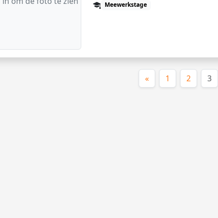
 in om de foto te zien
Meewerkstage
(
«
1
2
3