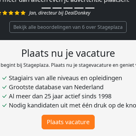
egelen.″
Jan, directeur bij DealDonkey
Harald, Head of Shared Service Center bij VION F
Bekijk alle beoordelingen van 6 over Stageplaza
Plaats nu je vacature
 begint bij Stageplaza. Plaats nu je stagevacature en geniet
Stagiairs van alle niveaus en opleidingen
Grootste database van Nederland
Al meer dan 25 jaar actief sinds 1998
Nodig kandidaten uit met één druk op de kn
Plaats vacature