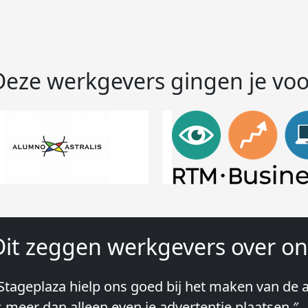
Deze werkgevers gingen je voo
Dit zeggen werkgevers over on
Stageplaza hielp ons goed bij het maken van de a
Wij hebben in ieder geval prima ervaringen met 
s meer dan alleen even je advertentie plaatsen.″
lke keer weer weet Stageplaza prima kandidaten 