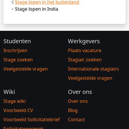
Stage lopen in het buitenland
Stage lopen in India
Studenten
Werkgevers
Inschrijven
Plaats vacature
Stage zoeken
Stagiair zoeken
Veelgestelde vragen
Internationale stagiairs
Veelgestelde vragen
Wiki
Over ons
Stage wiki
Over ons
Voorbeeld CV
Blog
Voorbeeld Sollicitatiebrief
Contact
Sollicitatiegesprek