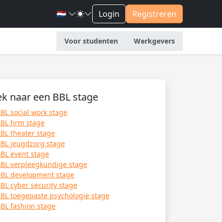
🇳🇱
Login
Registreren
Voor studenten
Werkgevers
k naar een BBL stage
BL social work stage
BL hrm stage
BL theater stage
BL jeugdzorg stage
BL event stage
BL verpleegkundige stage
BL development stage
BL cyber security stage
BL toegepaste psychologie stage
BL fashion stage