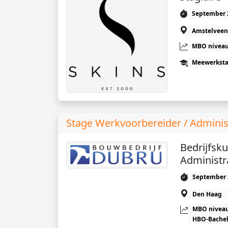
September 
Amstelveen
MBO niveau
Meewerkst
Stage Werkvoorbereider / Admini
Bedrijfsk
Administr
September 
Den Haag
MBO niveau
HBO-Bachel