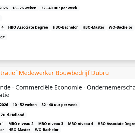
2026
18 - 26 weken
32 - 40 uur per week
 4
HBO Associate Degree
HBO-Bachelor
HBO-Master
WO-Bachelor
age
stratief Medewerker Bouwbedrijf Dubru
unde - Commerciële Economie - Ondernemerscha
atie
2026
10 - 52 weken
32 - 40 uur per week
Zuid-Holland
 1
MBO niveau 2
MBO niveau 3
MBO niveau 4
HBO Associate Degr
or
HBO-Master
WO-Bachelor