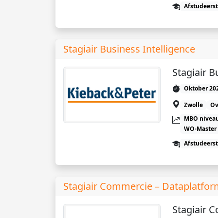
Afstudeers
Stagiair Business Intelligence
Stagiair B
Oktober 20
Zwolle
Ov
MBO niveau
WO-Master
Afstudeers
Stagiair Commercie – Dataplatfor
Stagiair 