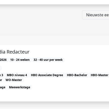
dia Redacteur
2026
10 - 24 weken
32 - 40 uur per week
 3
MBO niveau 4
HBO Associate Degree
HBO-Bachelor
HBO-Master
or
WO-Master
tage
Meewerkstage