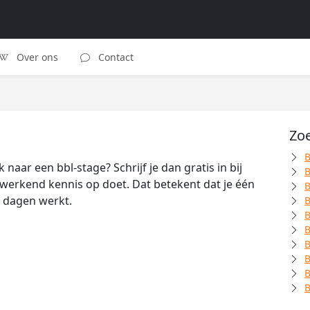
Over ons
Contact
Zoe
B
naar een bbl-stage? Schrijf je dan gratis in bij
B
al werkend kennis op doet. Dat betekent dat je één
B
e dagen werkt.
B
B
B
B
B
B
B