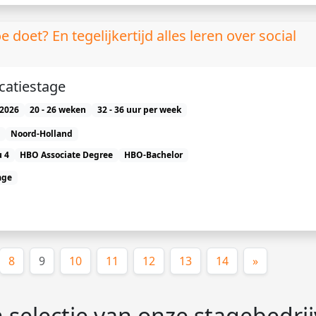
e doet? En tegelijkertijd alles leren over social
atiestage
2026
20 - 26 weken
32 - 36 uur per week
Noord-Holland
 4
HBO Associate Degree
HBO-Bachelor
age
(huidige)
8
9
10
11
12
13
14
»
 selectie van onze stagebedri