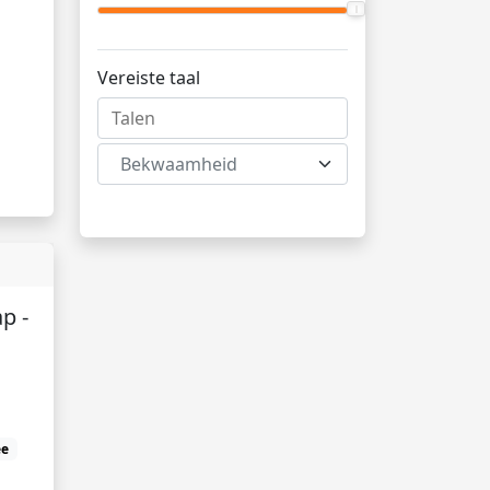
Vereiste taal
Bekwaamheid
p -
ee