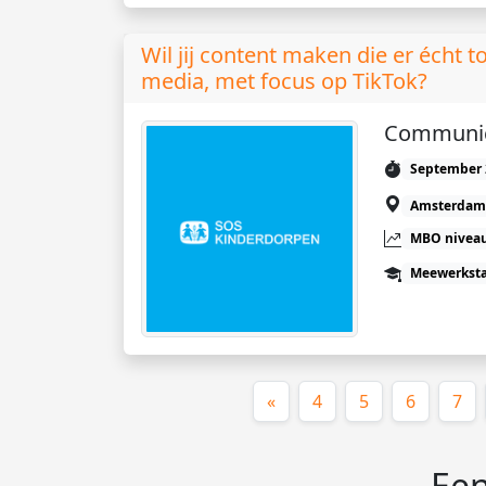
Wil jij content maken die er écht to
media, met focus op TikTok?
Communic
September 
Amsterdam
MBO niveau
Meewerkst
«
4
5
6
7
Een