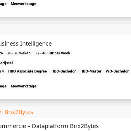
tage
Meewerkstage
usiness Intelligence
26
20 - 26 weken
32 - 40 uur per week
erijssel
 4
HBO Associate Degree
HBO-Bachelor
HBO-Master
WO-Bachelor
tage
Meewerkstage
m Brix2Bytes
Commercie – Dataplatform Brix2Bytes