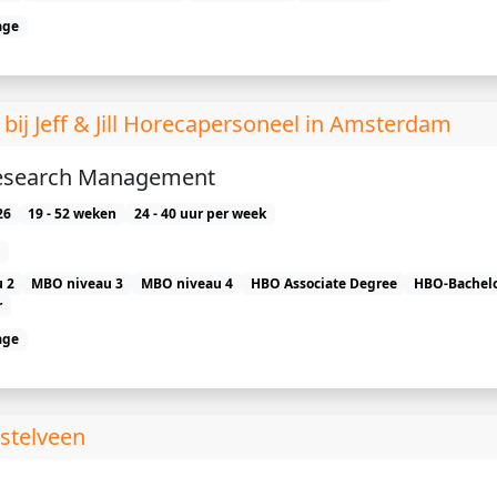
age
 Jeff & Jill Horecapersoneel in Amsterdam
search Management
26
19 - 52 weken
24 - 40 uur per week
 2
MBO niveau 3
MBO niveau 4
HBO Associate Degree
HBO-Bachel
r
age
stelveen