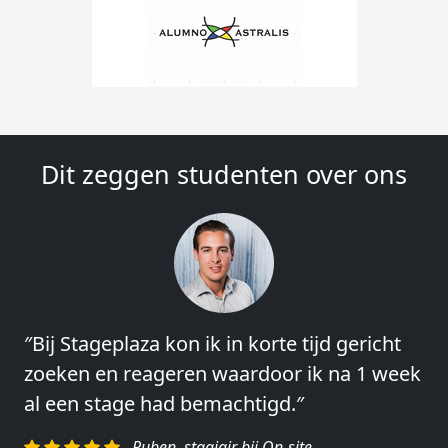
Dit zeggen studenten over ons
″Bij Stageplaza kon ik in korte tijd gericht
″Vooral de snelheid en de betrokkenheid
zoeken en reageren waardoor ik na 1 week
van het regelen en contact leggen vond ik
al een stage had bemachtigd.″
erg goed.″
Ruben, stagiair bij On-site
Charlotte, Market Segmentation