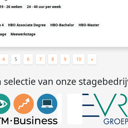
19 - 26 weken
24 - 40 uur per week
 4
HBO Associate Degree
HBO-Bachelor
HBO-Master
tage
Meewerkstage
(huidige)
4
5
6
7
8
9
10
»
 selectie van onze stagebedri