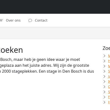
Over ons
Contact
zoeken
Zoe
M
en Bosch, maar heb je geen idee waar je moet
H
eplaza aan het juiste adres. Wij zijn de grootste
M
 2000 stageplekken. Een stage in Den Bosch is dus
S
J
I
C
S
F
H