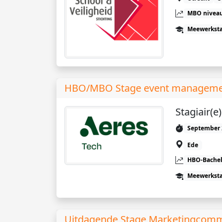
MBO niveau
Meewerkst
HBO/MBO Stage event management 
Stagiair(
September 
Ede
HBO-Bachel
Meewerkst
Uitdagende Stage Marketingcommun