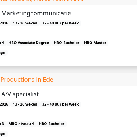
e) Marketingcommunicatie
2026
17 - 26 weken
32 - 40 uur per week
 4
HBO Associate Degree
HBO-Bachelor
HBO-Master
age
h Productions in Ede
 A/V specialist
2026
13 - 26 weken
32 - 40 uur per week
 3
MBO niveau 4
HBO-Bachelor
age