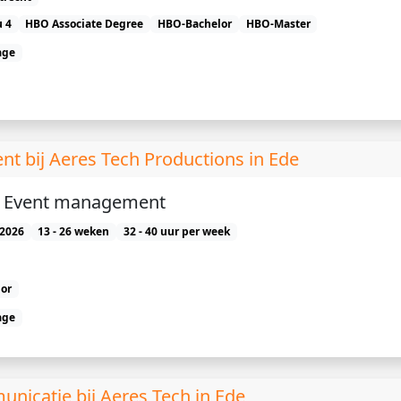
 4
HBO Associate Degree
HBO-Bachelor
HBO-Master
age
bij Aeres Tech Productions in Ede
e) Event management
2026
13 - 26 weken
32 - 40 uur per week
or
age
icatie bij Aeres Tech in Ede