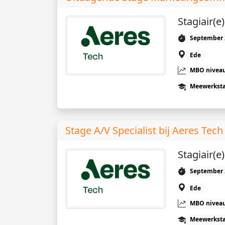
Stagiair(
September 
Ede
MBO niveau
Meewerkst
Stage A/V Specialist bij Aeres Tec
Stagiair(e)
September 
Ede
MBO niveau
Meewerkst