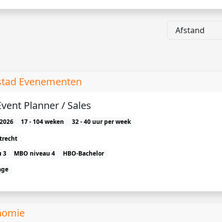
stad Evenementen
Event Planner / Sales
2026
17 - 104 weken
32 - 40 uur per week
trecht
 3
MBO niveau 4
HBO-Bachelor
age
nomie