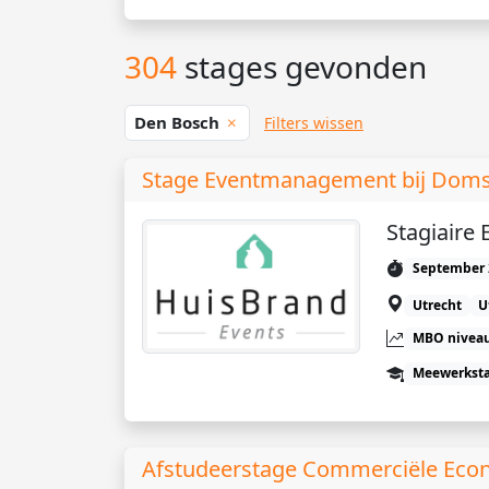
304
stages gevonden
Den Bosch
Filters wissen
Stage Eventmanagement bij Dom
Stagiaire 
September 
Utrecht
U
MBO niveau
Meewerkst
Afstudeerstage Commerciële Eco