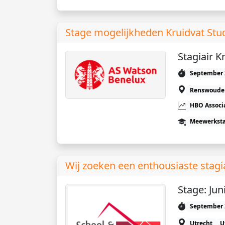
Stage mogelijkheden Kruidvat Stu
Stagiair K
September 
Renswoude
HBO Associ
Meewerkst
Wij zoeken een enthousiaste stagi
Stage: Jun
September 
Utrecht
U