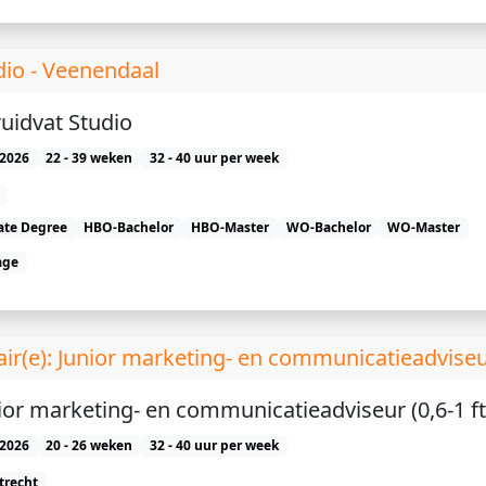
dio - Veenendaal
ruidvat Studio
2026
22 - 39 weken
32 - 40 uur per week
ate Degree
HBO-Bachelor
HBO-Master
WO-Bachelor
WO-Master
age
air(e): Junior marketing- en communicatieadvise
ior marketing- en communicatieadviseur (0,6-1 ft
2026
20 - 26 weken
32 - 40 uur per week
trecht