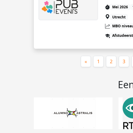
Mei 2026
Utrecht
MBO niveau
Afstudeers
«
1
2
3
Een