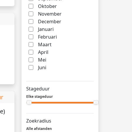
Oktober
November
December
Januari
Februari
Maart
April
Mei
Juni
Stageduur
ur
Elke stageduur
e)
Zoekradius
Alle afstanden