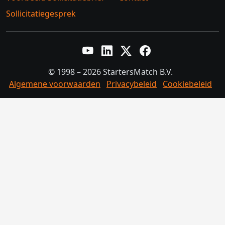
Sollicitatiegesprek
YouTube
LinkedIn
Twitter X
Facebook
© 1998 – 2026 StartersMatch B.V.
Algemene voorwaarden
Privacybeleid
Cookiebeleid