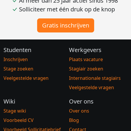
Al meer dan 25 jaar actief sinds 1998
Solliciteer met één druk op de knop
Gratis inschrijven
Studenten
Werkgevers
Inschrijven
Plaats vacature
Stage zoeken
Stagiair zoeken
Veelgestelde vragen
Internationale stagiairs
Veelgestelde vragen
Wiki
Over ons
Stage wiki
Over ons
Voorbeeld CV
Blog
Voorbeeld Sollicitatiebrief
Contact