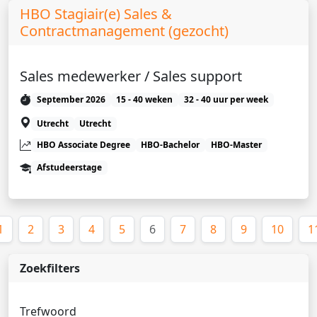
HBO Stagiair(e) Sales &
Contractmanagement (gezocht)
Sales medewerker / Sales support
September 2026
15 - 40 weken
32 - 40 uur per week
Utrecht
Utrecht
HBO Associate Degree
HBO-Bachelor
HBO-Master
Afstudeerstage
(huidige)
1
2
3
4
5
6
7
8
9
10
1
Zoekfilters
Trefwoord